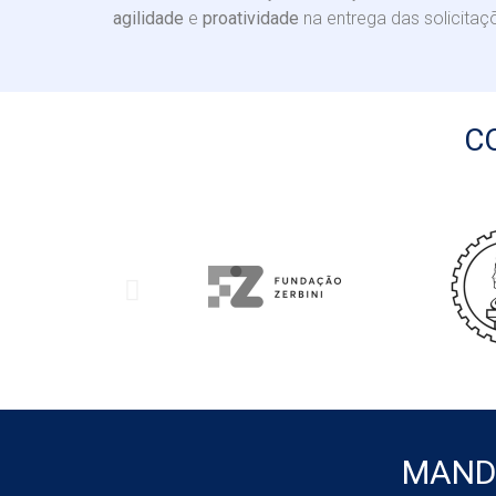
agilidade
e
proatividade
na entrega das solicitaç
C
MAND