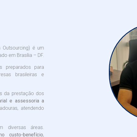
 Outsourcing) é um
zado em Brasília – DF.
s preparados para
sas brasileiras e
s da prestação dos
arial e assessoria a
radouras, atendendo
 diversas áreas.
mo custo-benefício
,