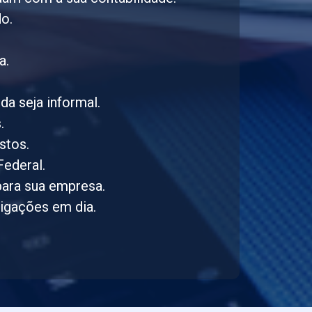
do.
a.
da seja informal.
.
stos.
Federal.
para sua empresa.
rigações em dia.