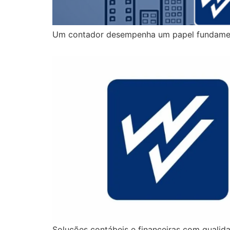
Um contador desempenha um papel fundamenta
Soluções contábeis e financeiras com quali